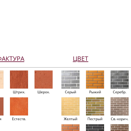
ФАКТУРА
ЦВЕТ
Штрих.
Шерох.
Серый
Рыжий
Серебр.
я
Естеств.
Желтый
Пестрый
Св.-корич.