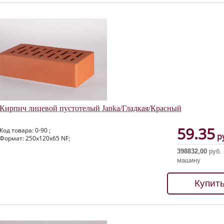
Кирпич лицевой пустотелый Janka/Гладкая/Красный
59.35
Код товара: 0-90 ;
ру
Формат: 250х120х65 NF;
398832,00
руб. 
машину
Купит