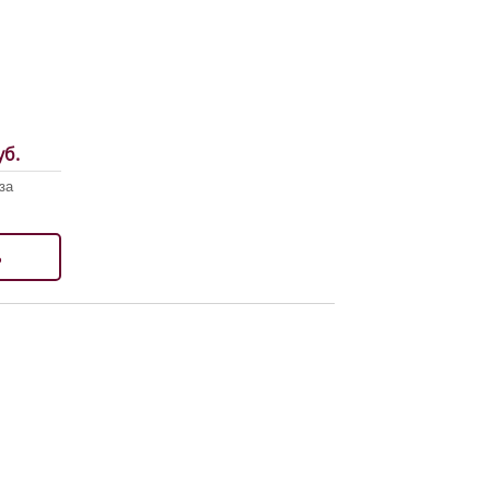
б.
за
ь