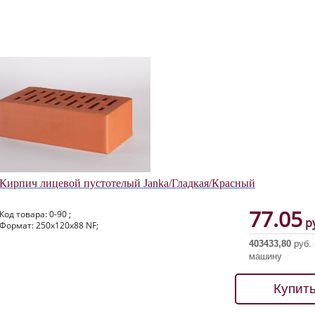
Кирпич лицевой пустотелый Janka/Гладкая/Красный
77.05
Код товара: 0-90 ;
ру
Формат: 250х120х88 NF;
403433,80
руб. 
машину
Купит