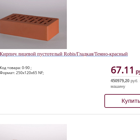
Кирпич лицевой пустотелый Robis/Гладкая/Темно-красный
67.11
Код товара: 0-90 ;
ру
Формат: 250х120х65 NF;
450979,20
руб. 
машину
Купит