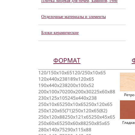
Плитка лицевая для печей, каминов, стен
Отделочные материалы и элементы
Блоки керамические
ФОРМАТ
120/150х10х65
120/250x10x65
120x440x238
189х120х65
190x440x238
200х100х52
200х100х70
200х200х30
225x60x88
Ретро
230x125x105
245x440x238
250x10x65
250х10х65
250х120х65
250х120х65(71)
250х120х65(82)
250х120х88
250х121х65
250х45х65
Гладка
250х60х65
250х60х88
250х85х65
280х140х75
290x115x88