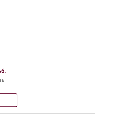
б.
за
ь