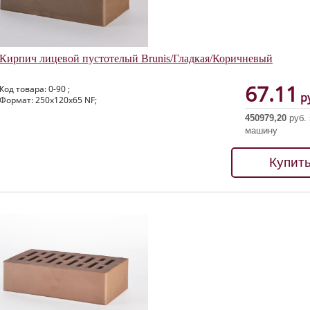
Кирпич лицевой пустотелый Brunis/Гладкая/Коричневый
67.11
Код товара: 0-90 ;
ру
Формат: 250х120х65 NF;
450979,20
руб. 
машину
Купит