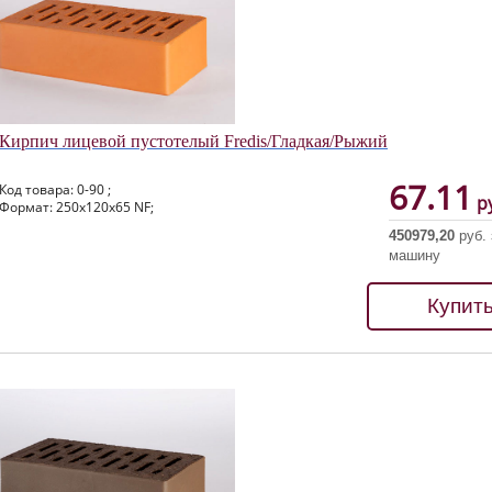
Кирпич лицевой пустотелый Fredis/Гладкая/Рыжий
67.11
Код товара: 0-90 ;
ру
Формат: 250х120х65 NF;
450979,20
руб. 
машину
Купит