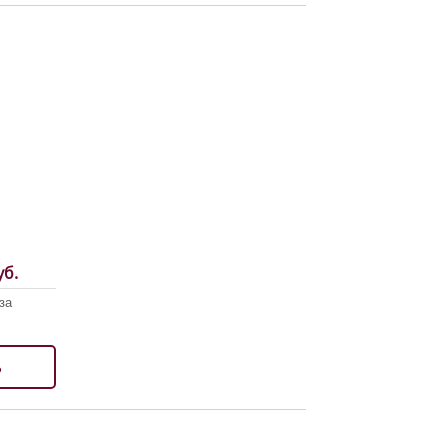
б.
за
ь