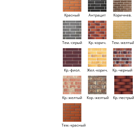
Красный
Антрацит
Коричнев.
Тем.-серый
Кр.-корич.
Тем.-желты
Кр.-фиол.
Жел.-корич.
Кр.-черный
Кр.-желтый
Кор.-желтый
Кр.-пестры
Тем.-красный