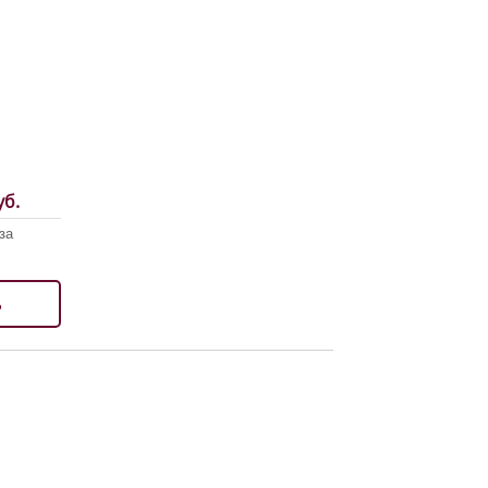
б.
за
ь