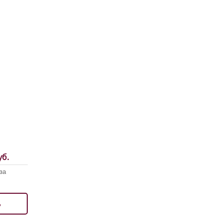
б.
за
ь