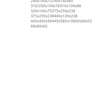
290х140х75
290х140х85
310/250x100x78
310x100x88
320х160х75
375x250x238
375х250х238
440x120x238
445x445x90
445x585x106
60х60х52
60х60х62