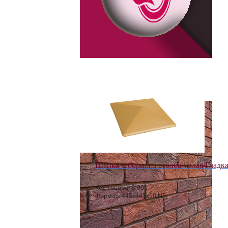
Шапка заборного столба малая/Гладк
Код товара: 6-90 ;
Формат: 445x445x90 NF;