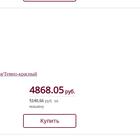
ая/Темно-красный
4868.05
руб.
5140,66
руб. за
машину
Купить