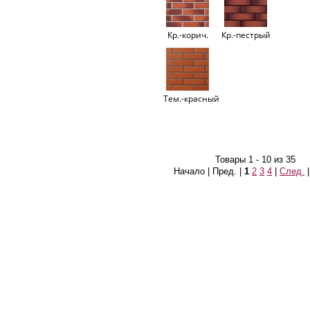
Кр.-корич.
Кр.-пестрый
Тем.-красный
Товары 1 - 10 из 35
Начало | Пред. |
1
2
3
4
|
След.