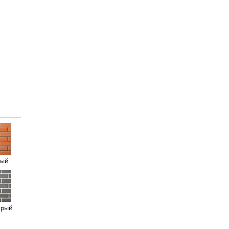
ный
ерый