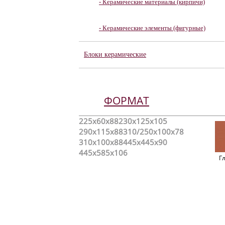
- Керамические материалы (кирпичи)
- Керамические элементы (фигурные)
Блоки керамические
ФОРМАТ
225x60x88
230x125x105
290x115x88
310/250x100x78
310x100x88
445x445x90
445x585x106
Г