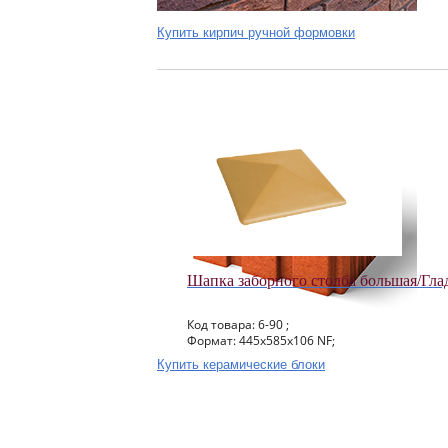
Купить кирпич ручной формовки
Шапка заборного столба большая/Гл
Код товара: 6-90 ;
Формат: 445x585x106 NF;
Купить керамические блоки