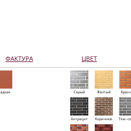
ФАКТУРА
ЦВЕТ
ладкая
Серый
Желтый
Крас
Антрацит
Коричнев.
Тем.-с