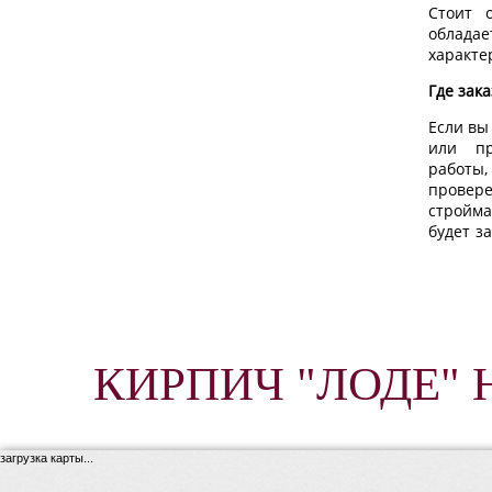
Стоит 
обла
характе
Где зак
Если вы
или пр
работы
провере
стройма
будет з
КИРПИЧ "ЛОДЕ" 
загрузка карты...