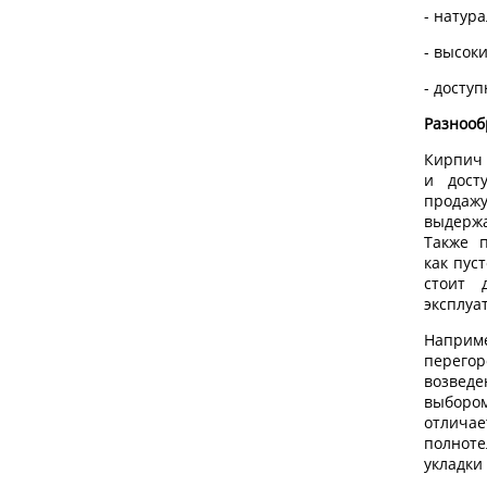
- натур
- высок
- досту
Разнооб
Кирпич 
и дост
продажу
выдержа
Также п
как пус
стоит 
эксплуа
Наприм
перегор
возведе
выборо
отлича
полнот
укладки