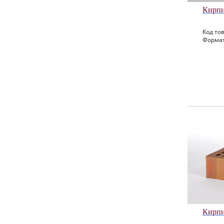
Кирпи
Код тов
Формат
Кирпи