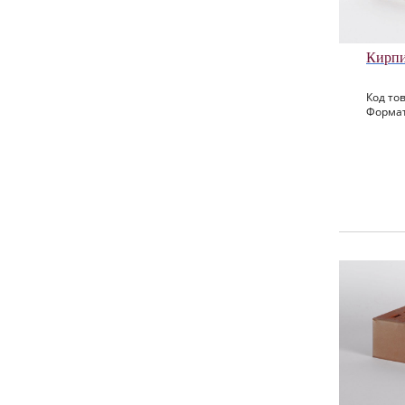
Кирпи
Код тов
Формат