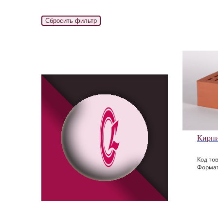
Кирпи
Код тов
Формат