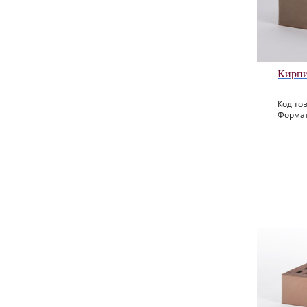
Кирпи
Код тов
Формат