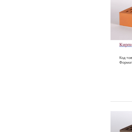
Кирпи
Код тов
Формат