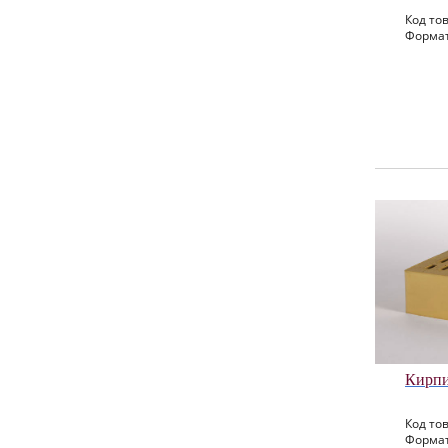
Код тов
Формат
Кирпи
Код тов
Формат