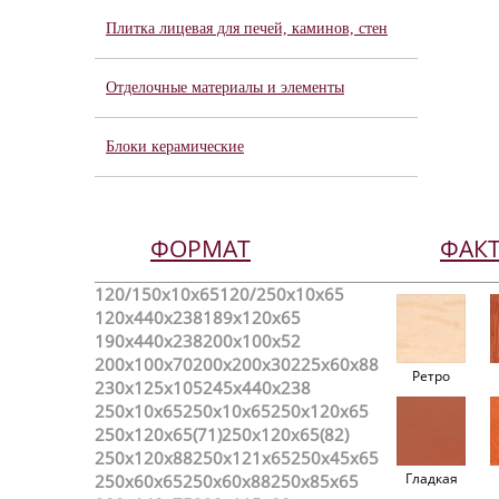
Плитка лицевая для печей, каминов, стен
Отделочные материалы и элементы
Блоки керамические
ФОРМАТ
ФАК
120/150х10х65
120/250x10x65
120x440x238
189х120х65
190x440x238
200х100х52
200х100х70
200х200х30
225x60x88
Ретро
230x125x105
245x440x238
250x10x65
250х10х65
250х120х65
250х120х65(71)
250х120х65(82)
250х120х88
250х121х65
250х45х65
Гладкая
250х60х65
250х60х88
250х85х65