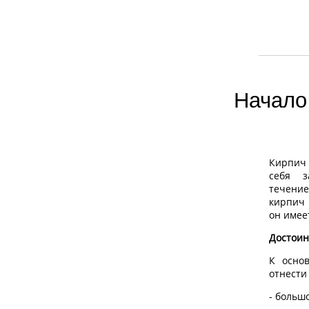
Начало 
Кирпич 
себя з
течени
кирпич 
он имее
Достоин
К осно
отнести 
- больш