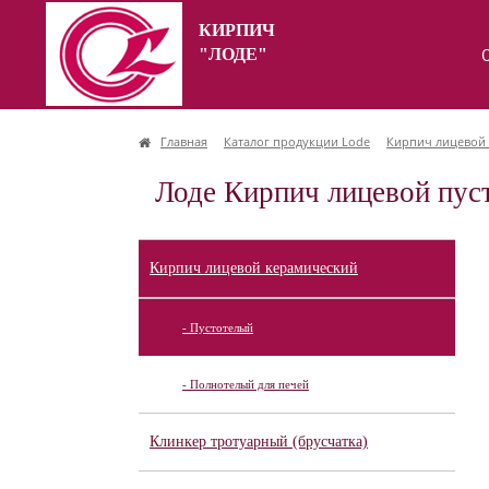
КИРПИЧ
"ЛОДЕ"
Главная
Каталог продукции Lode
Кирпич лицевой
Лоде Кирпич лицевой пус
Кирпич лицевой керамический
- Пустотелый
- Полнотелый для печей
Клинкер тротуарный (брусчатка)