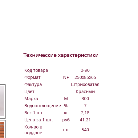
Технические характеристики
Код товара
0-90
Формат
NF
250х85х65
Фактура
Штриховатая
Цвет
Красный
Марка
М
300
Водопоглощение
%
7
Вес 1 шт.
кг
2,18
Цена за 1 шт.
руб
41.21
Кол-во в
шт
540
поддоне