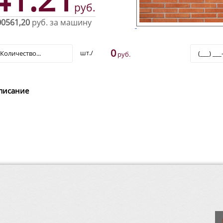
руб.
00561,20
руб. за машину
0
шт./
руб.
писание