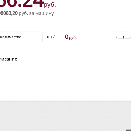
руб.
08083,20
руб. за машину
0
шт./
руб.
писание