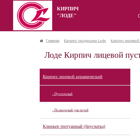
КИРПИЧ
"ЛОДЕ"
Главная
Каталог продукции Lode
Кирпич лицевой
Лоде Кирпич лицевой пус
Кирпич лицевой керамический
- Пустотелый
- Полнотелый для печей
Клинкер тротуарный (брусчатка)