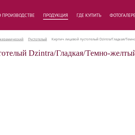
О ПРОИЗВОДСТВЕ
ПРОДУКЦИЯ
ГДЕ КУПИТЬ
ФОТОГАЛЕР
 керамический
Пустотелый
Кирпич лицевой пустотелый Dzintra/Гладкая/Темн
тотелый Dzintra/Гладкая/Темно-желты