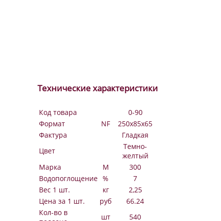
Технические характеристики
Код товара
0-90
Формат
NF
250х85х65
Фактура
Гладкая
Темно-
Цвет
желтый
Марка
М
300
Водопоглощение
%
7
Вес 1 шт.
кг
2,25
Цена за 1 шт.
руб
66.24
Кол-во в
шт
540