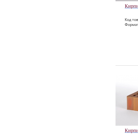
Кирпи
Код тов
Формат
Кирпи