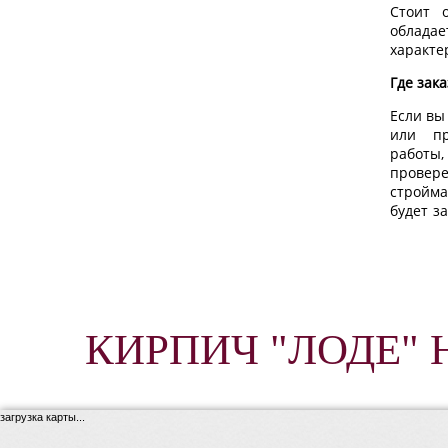
Стоит 
обла
характе
Где зак
Если вы
или пр
работы
провере
стройма
будет з
КИРПИЧ "ЛОДЕ" 
загрузка карты...