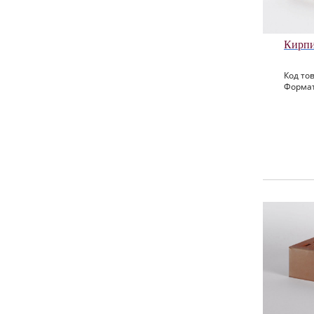
Кирпи
Код тов
Формат