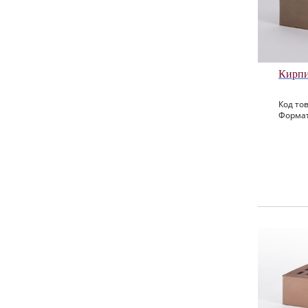
Кирпи
Код тов
Формат