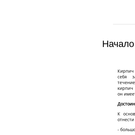
Начало 
Кирпич 
себя з
течени
кирпич 
он имее
Достоин
К осно
отнести 
- больш