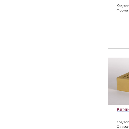
Код тов
Формат
Кирпи
Код тов
Формат