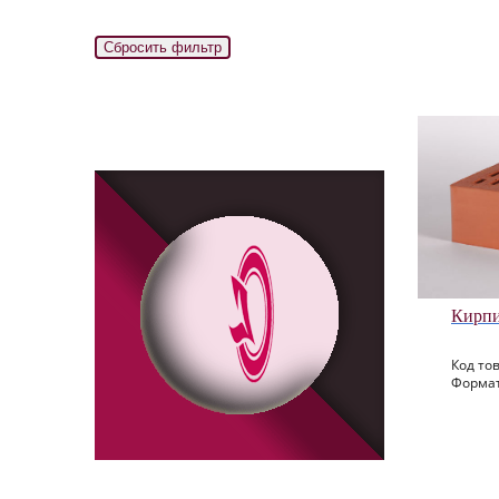
Кирпи
Код тов
Формат