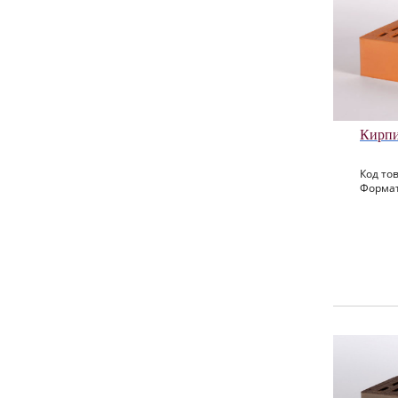
Кирпи
Код тов
Формат