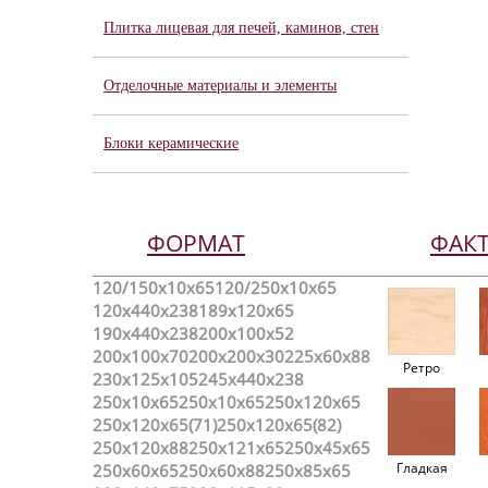
Плитка лицевая для печей, каминов, стен
Отделочные материалы и элементы
Блоки керамические
ФОРМАТ
ФАК
120/150х10х65
120/250x10x65
120x440x238
189х120х65
190x440x238
200х100х52
200х100х70
200х200х30
225x60x88
Ретро
230x125x105
245x440x238
250x10x65
250х10х65
250х120х65
250х120х65(71)
250х120х65(82)
250х120х88
250х121х65
250х45х65
Гладкая
250х60х65
250х60х88
250х85х65