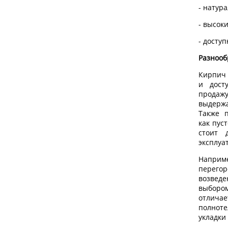
- натур
- высок
- досту
Разнооб
Кирпич 
и дост
продажу
выдержа
Также п
как пус
стоит 
эксплуа
Наприм
перегор
возведе
выборо
отлича
полнот
укладки