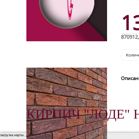
1
870912
Описан
КИРПИЧ "ЛОДЕ" 
загрузка карты...