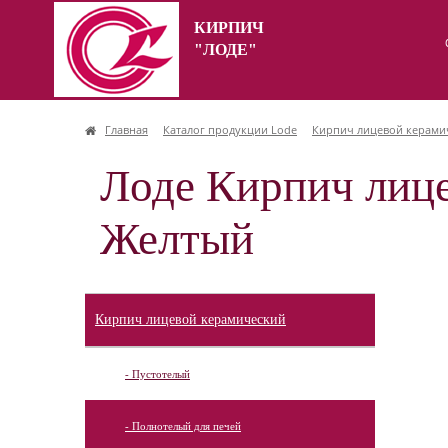
КИРПИЧ
"ЛОДЕ"
Главная
Каталог продукции Lode
Кирпич лицевой керами
Лоде Кирпич лице
Желтый
Кирпич лицевой керамический
- Пустотелый
- Полнотелый для печей