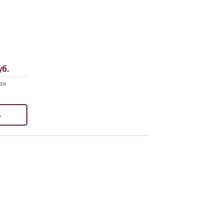
б.
за
ь