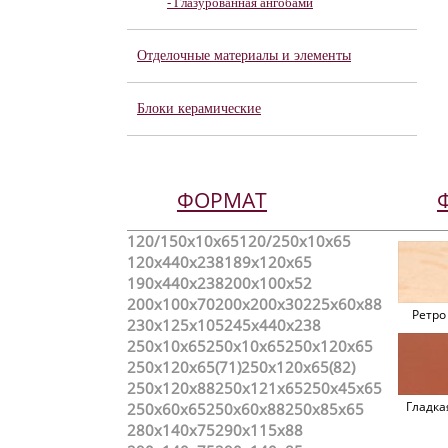
- Глазурованная ангобами
Отделочные материалы и элементы
Блоки керамические
ФОРМАТ
120/150х10х65
120/250x10x65
120x440x238
189х120х65
190x440x238
200х100х52
200х100х70
200х200х30
225x60x88
Ретро
230x125x105
245x440x238
250x10x65
250х10х65
250х120х65
250х120х65(71)
250х120х65(82)
250х120х88
250х121х65
250х45х65
Гладка
250х60х65
250х60х88
250х85х65
280х140х75
290x115x88