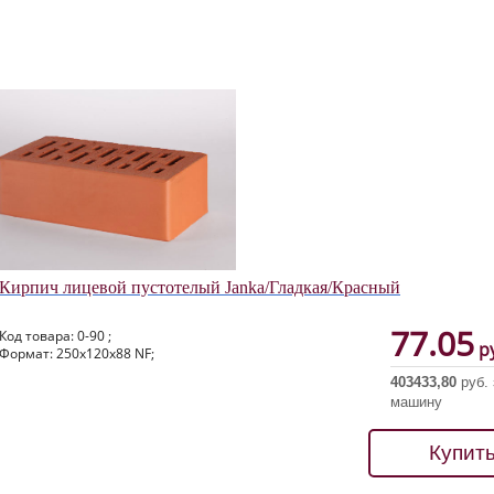
Кирпич лицевой пустотелый Janka/Гладкая/Красный
77.05
Код товара: 0-90 ;
ру
Формат: 250х120х88 NF;
403433,80
руб. 
машину
Купит