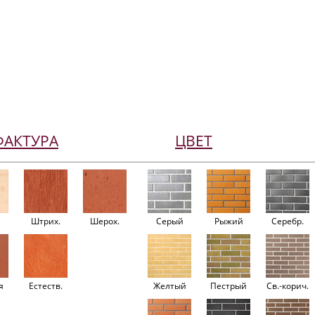
ФАКТУРА
ЦВЕТ
Штрих.
Шерох.
Серый
Рыжий
Серебр.
я
Естеств.
Желтый
Пестрый
Св.-корич.