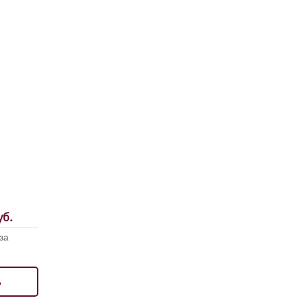
б.
за
ь