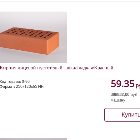
Кирпич лицевой пустотелый Janka/Гладкая/Красный
59.35
Код товара: 0-90 ;
ру
Формат: 250х120х65 NF;
398832,00
руб. 
машину
Купит