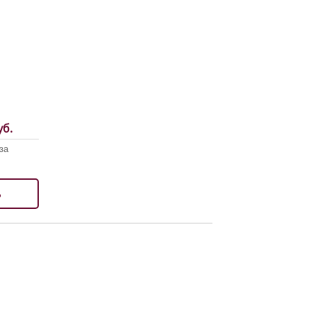
б.
за
ь