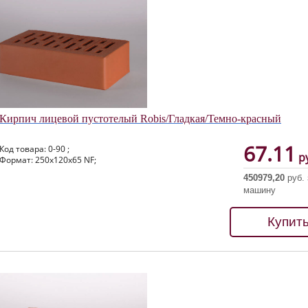
Кирпич лицевой пустотелый Robis/Гладкая/Темно-красный
67.11
Код товара: 0-90 ;
ру
Формат: 250х120х65 NF;
450979,20
руб. 
машину
Купит