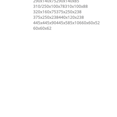
290х140х75
290х140х85
310/250x100x78
310x100x88
320х160х75
375x250x238
375х250х238
440x120x238
445x445x90
445x585x106
60х60х52
60х60х62