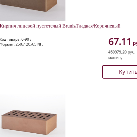
Кирпич лицевой пустотелый Brunis/Гладкая/Коричневый
67.11
Код товара: 0-90 ;
ру
Формат: 250х120х65 NF;
450979,20
руб. 
машину
Купит