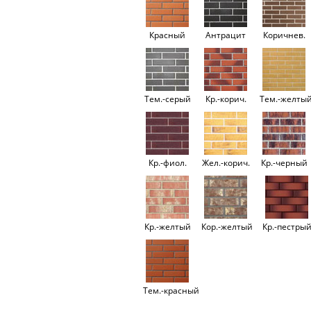
Красный
Антрацит
Коричнев.
Тем.-серый
Кр.-корич.
Тем.-желты
Кр.-фиол.
Жел.-корич.
Кр.-черный
Кр.-желтый
Кор.-желтый
Кр.-пестры
Тем.-красный