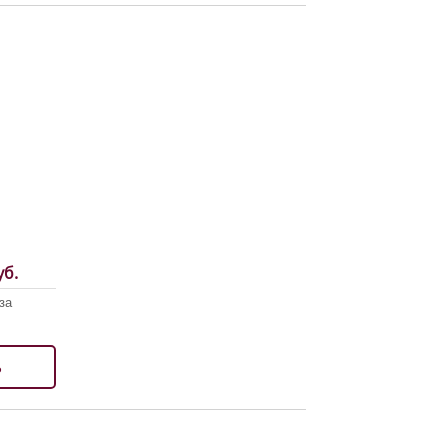
б.
за
ь