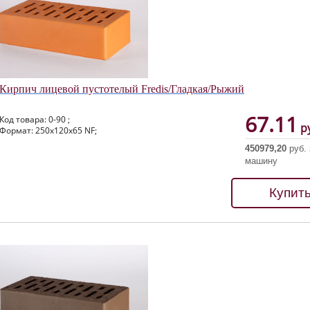
Кирпич лицевой пустотелый Fredis/Гладкая/Рыжий
67.11
Код товара: 0-90 ;
ру
Формат: 250х120х65 NF;
450979,20
руб. 
машину
Купит