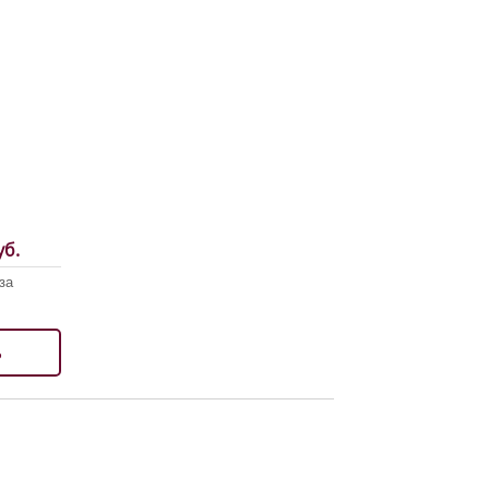
б.
за
ь