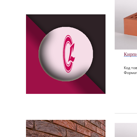
Кирпи
Код тов
Формат