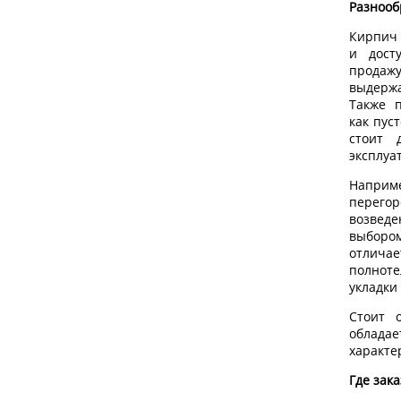
Разнооб
Кирпич 
и дост
продажу
выдержа
Также п
как пус
стоит 
эксплуа
Наприм
перегор
возведе
выборо
отлича
полнот
укладки
Стоит 
обла
характе
Где зак