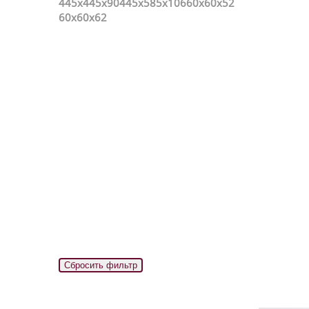
445x445x90
445x585x106
60х60х52
60х60х62