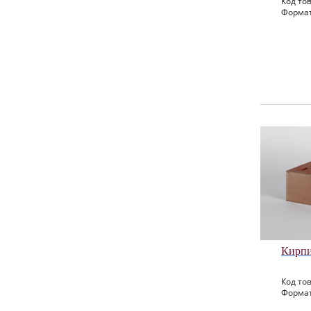
Код тов
Формат
Кирпи
Код тов
Формат