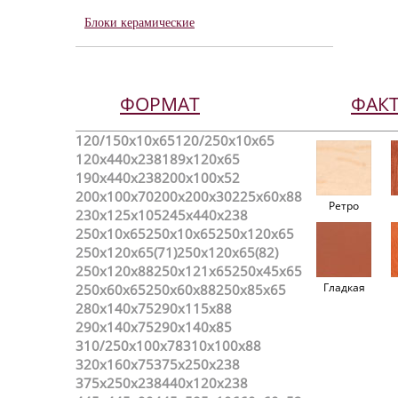
Блоки керамические
ФОРМАТ
ФАК
120/150х10х65
120/250x10x65
120x440x238
189х120х65
190x440x238
200х100х52
200х100х70
200х200х30
225x60x88
Ретро
230x125x105
245x440x238
250x10x65
250х10х65
250х120х65
250х120х65(71)
250х120х65(82)
250х120х88
250х121х65
250х45х65
Гладкая
250х60х65
250х60х88
250х85х65
280х140х75
290x115x88
290х140х75
290х140х85
310/250x100x78
310x100x88
320х160х75
375x250x238
375х250х238
440x120x238