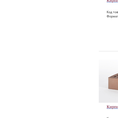
Кирпи
Код тов
Формат
Кирпи