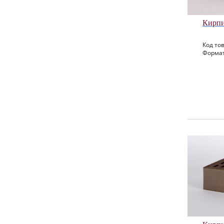
Кирпи
Код тов
Формат