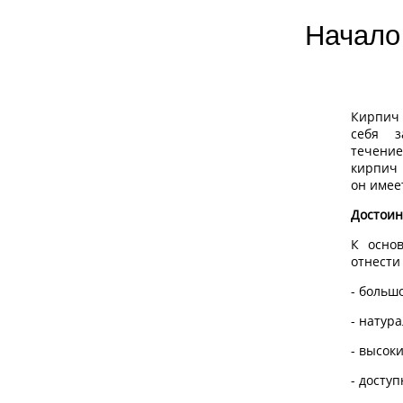
Начало 
Кирпич 
себя з
течени
кирпич 
он имее
Достоин
К осно
отнести 
- больш
- натур
- высок
- досту