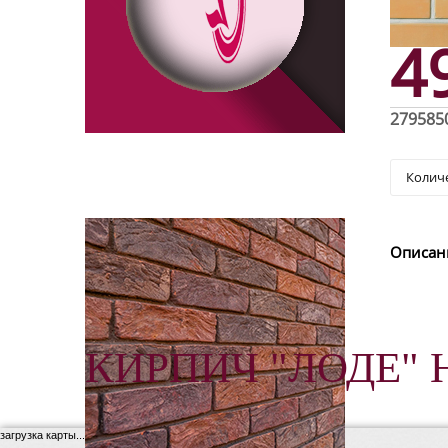
4
279585
Описан
КИРПИЧ "ЛОДЕ" 
загрузка карты...